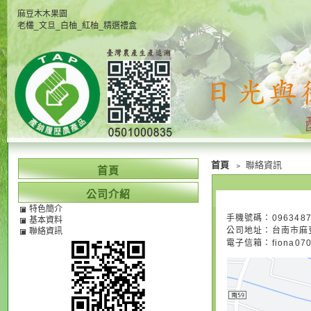
麻豆木木果園
老欉_文旦_白柚_紅柚_精選禮盒
首頁
﹥ 聯絡資訊
首頁
公司介紹
特色簡介
手機號碼：
096348
基本資料
公司地址：
台南市麻豆
聯絡資訊
電子信箱：
fiona07